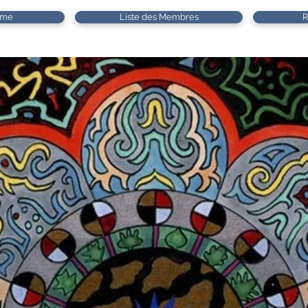
mme
Liste des Membres
R