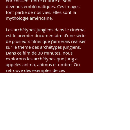
enrichissent notre culture et sont
devenus emblématiques. Ces images
font partie de nos vies. Elles sont la
mythologie américaine.
Les archétypes jungiens dans le cinéma
est le premier documentaire d’une série
de plusieurs films que j’aimerais réaliser
sur le thème des archétypes jungiens.
Dans ce film de 30 minutes, nous
explorons les archétypes que Jung a
appelés anima, animus et ombre. On
retrouve des exemples de ces
archétypes tant dans les classiques du
cinéma que dans les films plus
modernes, notamment le Magicien d’Oz,
She ( 1965) ; The seven year Itch,
Frankenstein, Excalibur, Blade Runner,
Hunger Games et Le secret de Lily
Owens.
Des analystes jungiens sont interviewés,
parmi lesquels