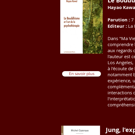
Le Boudd
Hayao Kawa
Parution :
7
Editeur :
La 
Dans "Ma Vie"
comprendre le
aux regards q
l'auteur est 
Los Angeles, 
à l'écoute de
En savoir plus
notamment boud
expérience, u
complémentari
interactions 
l'interprétat
compréhensio
Jung, l'ex