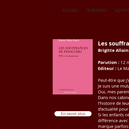
ACCUEIL
À PROPOS
ACTIVI
Les souffr
Brigitte Allai
Parution :
12 
Editeur :
Le Ma
Peut-être que j
Je suis une mut
Oui, mes parent
Dans nos cabine
l’histoire de l
d’actualité pou
En savoir plus
Si les enfants 
différence avec
marque parfois 