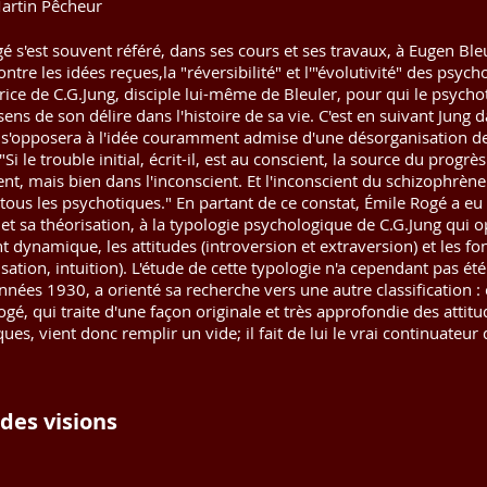
artin Pêcheur
é s'est souvent référé, dans ses cours et ses travaux, à Eugen Ble
ntre les idées reçues,la "réversibilité" et l'"évolutivité" des psych
rice de C.G.Jung, disciple lui-même de Bleuler, pour qui le psychot
sens de son délire dans l'histoire de sa vie. C'est en suivant Jung
s'opposera à l'idée couramment admise d'une désorganisation de l
Si le trouble initial, écrit-il, est au conscient, la source du progrè
ent, mais bien dans l'inconscient. Et l'inconscient du schizophrè
z tous les psychotiques." En partant de ce constat, Émile Rogé a 
et sa théorisation, à la typologie psychologique de C.G.Jung qui
t dynamique, les attitudes (introversion et extraversion) et les f
sation, intuition). L'étude de cette typologie n'a cependant pas é
années 1930, a orienté sa recherche vers une autre classification :
Rogé, qui traite d'une façon originale et très approfondie des attit
ues, vient donc remplir un vide; il fait de lui le vrai continuateur
 des visions