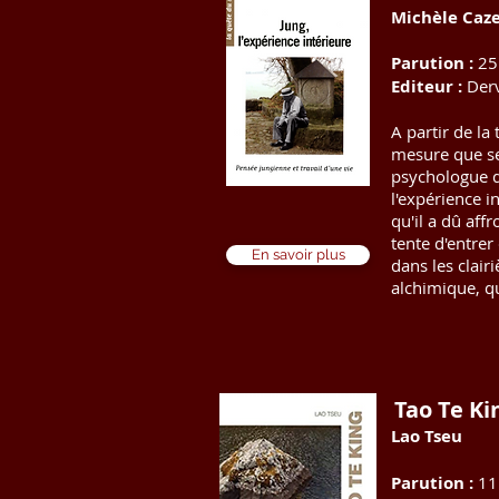
Michèle Caz
Parution :
25
Editeur :
Derv
A partir de la
mesure que se 
psychologue da
l'expérience i
qu'il a dû affr
tente d'entre
En savoir plus
dans les clair
alchimique, q
Tao Te Ki
Lao Tseu
Parution :
11