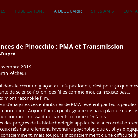
TÉS
PUBLICATIONS
À DECOUVRIR
SITES AMIS
CONTA
ances de Pinocchio : PMA et Transmission
n-Dupré
novembre 2019
rtin Pêcheur
’ai dans le cœur un glaçon qui n’a pas fondu, c’est pour ça que 
ante de science-fiction, des filles comme moi, ça n’existe pas…
s m’ont raconté le film…
ts d’analystes ces enfants nés de PMA révèlent par leurs paroles l
eur conception. Aujourd’hui la petite graine de papa plantée dans l
r un nombre croissant de parents comme d’enfants.
nés des progrès de la biotechnologie appliquée à la procréation so
 ceux nés naturellement, l’aventure psychologique et physiologiqu
consciemment, mais toujours inconsciemment d’une difficulté à se