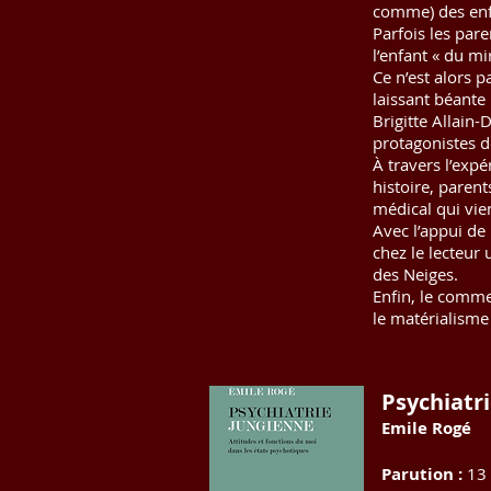
comme) des enf
Parfois les par
l’enfant « du m
Ce n’est alors p
laissant béante
Brigitte Allain
protagonistes d
À travers l’expé
histoire, paren
médical qui vien
Avec l’appui de 
chez le lecteur
des Neiges.
Enfin, le comme
le matérialisme
Psychiatr
Emile Rogé
Parution :
13 