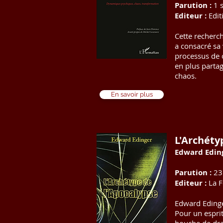
Parution :
1 
Editeur :
Edit
Cette recherch
a consacré sa 
processus de 
en plus parta
chaos.
En savoir plus
L'Archéty
Edward Edin
Parution :
23
Editeur :
La F
Edward Edinger
Pour un esprit