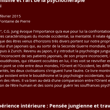
hisme et l'art de la psychothérapie
ï
 février 2015
Fontaine de Pierre
, C.G. Jung évoque l'importance qu'a eue pour lui la confrontation
s caractéristiques du monde occidental, sa mentalité. Il relate ég
ue des êtres venus d'horizons très divers portent sur notre propre
celui d'un Japonais qui, au sortir de la Seconde Guerre mondiale, s'
puis à Zurich. Revenu au Japon, il y introduit la psychologie jung
 l'inconscient de ses patients japonais, de son propre inconscient, 
dhistes, qui s'étaient occultées en lui, il les voit se revivifier en
n pont se crée entre deux mondes, l'Orient et l'Occident, les dif
tés, les deux civilisations s'irriguent l'une l'autre. Ce livre montr
qui existent entre le bouddhisme et la psychologie occidentale, su
ion des rêves. Il va bien au-delà d'une comparaison entre l'Orient e
n de l'être humain et des soins pour guérir les souffrances psyc
périence intérieure : Pensée jungienne et trav