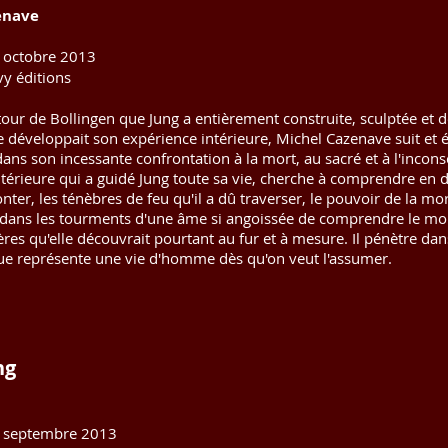
enave
 octobre 2013
y éditions
 tour de Bollingen que Jung a entièrement construite, sculptée et 
développait son expérience intérieure, Michel Cazenave suit et écl
ns son incessante confrontation à la mort, au sacré et à l'inconscie
ntérieure qui a guidé Jung toute sa vie, cherche à comprendre en 
onter, les ténèbres de feu qu'il a dû traverser, le pouvoir de la mor
r dans les tourments d'une âme si angoissée de comprendre le mon
ières qu'elle découvrait pourtant au fur et à mesure. Il pénètre 
ue représente une vie d'homme dès qu'on veut l'assumer.
ng
 septembre 2013