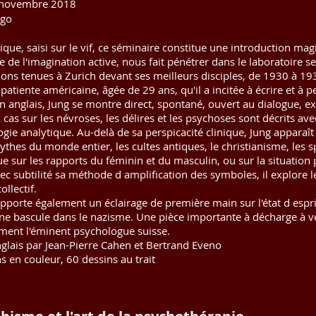
novembre 2018
go
ue, saisi sur le vif, ce séminaire constitue une introduction magis
e de l'imagination active, nous fait pénétrer dans le laboratoire se
ions tenues à Zurich devant ses meilleurs disciples, de 1930 à 1
patiente américaine, âgée de 29 ans, qu'il a incitée à écrire et à 
n anglais, Jung se montre direct, spontané, ouvert au dialogue, ex
as sur les névroses, les délires et les psychoses sont décrits avec
gie analytique. Au-delà de sa perspicacité clinique, Jung apparaît é
ythes du monde entier, les cultes antiques, le christianisme, les spi
ue sur les rapports du féminin et du masculin, ou sur la situation
ec subtilité sa méthode d amplification des symboles, il explore l
ollectif.
pporte également un éclairage de première main sur l'état d espri
ne bascule dans le nazisme. Une pièce importante à décharge à v
ement l'éminent psychologue suisse.
anglais par Jean-Pierre Cahen et Bertrand Eveno
ns en couleur, 60 dessins au trait