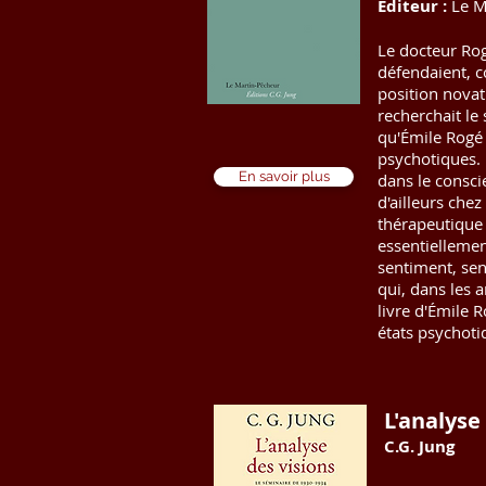
Editeur :
Le M
Le docteur Rog
défendaient, co
position novat
recherchait le 
qu'Émile Rogé 
psychotiques. "
En savoir plus
dans le consci
d'ailleurs che
thérapeutique 
essentiellemen
sentiment, sen
qui, dans les 
livre d'Émile 
états psychotiq
L'analyse
C.G. Jung