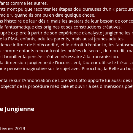
ants comme les autres.
ents n’ont pu que raconter les étapes douloureuses d’un « parcours
iracle », quand ils ont pu en dire quelque chose.
as l’histoire de leur désir, mais les avatars de leur besoin de conc
 la fantasmatique des origines et ses constructions créatives.
-Dupré explore à partir de son expérience d’analyste jungienne l
e la PMA, enfants, adultes parents, mais aussi jeunes adultes.
rience intime de l’infécondité, et le « droit à l’enfant », les fantas
ts comme enfants rencontrent les butées du secret, du non-dit, m
t brouiller la pensée créative nécessaire à la transmission.
la dimension jungienne de l’inconscient, l’auteur utilise le trésor 
 une pensée imaginative sur le sujet avec Pinocchio, la Belle au bo
ntaire sur l’Annonciation de Lorenzo Lotto apporte lui aussi des
 objectif de la procédure médicale et ouvrir à ses dimensions poé
ie Jungienne
février 2019