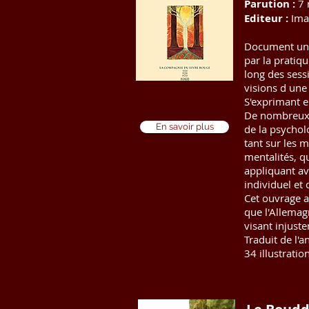
Parution :
7 
Editeur :
Ima
Document uniq
par la pratiqu
long des sess
visions d une 
S'exprimant e
De nombreux c
En savoir plus
de la psycholo
tant sur les m
mentalités, q
appliquant av
individuel et c
Cet ouvrage a
que l'Allemag
visant injust
Traduit de l'
34 illustratio