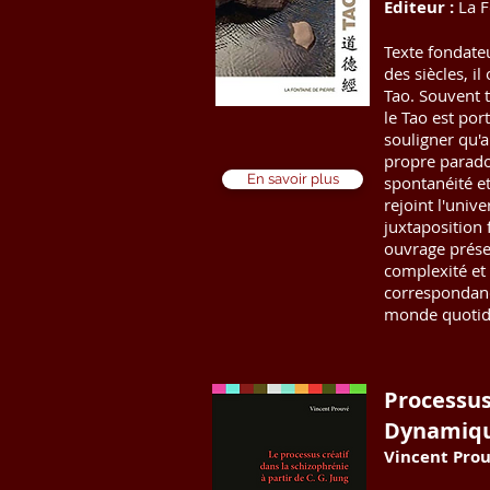
Editeur :
La F
Texte fondate
des siècles, i
Tao. Souvent tr
le Tao est po
souligner qu'a
propre paradox
En savoir plus
spontanéité et
rejoint l'univ
juxtaposition 
ouvrage présen
complexité et 
correspondanc
monde quotidie
Processus
Dynamiqu
Vincent Pro