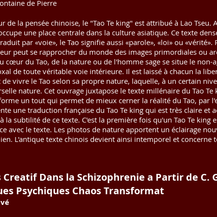
ontaine de Pierre
ur de la pensée chinoise, le "Tao Te king" est attribué à Lao T
l occupe une place centrale dans la culture asiatique. Ce texte dens
aduit par «voie», le Tao signifie aussi «parole», «loi» ou «vérité». P
rteur peut se rapprocher du monde des images primordiales ou arc
u cœur du Tao, de la nature ou de l'homme sage se situe le non-agir
al de toute véritable voie intérieure. Il est laissé à chacun la liber
 de vivre le Tao selon sa propre nature, laquelle, à un certain ni
erselle nature. Cet ouvrage juxtapose le texte millénaire du Tao Te
forme un tout qui permet de mieux cerner la réalité du Tao, par l'e
te une traduction française du Tao Te king qui est très claire et ac
à la subtilité de ce texte. C'est la première fois qu'un Tao Te king 
e avec le texte. Les photos de nature apportent un éclairage nouv
n. L'antique texte chinois devient ainsi intemporel et concerne t
 Creatif Dans la Schizophrenie a Partir de C. 
es Psychiques Chaos Transformat
uvé