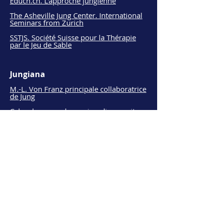
Educh.ch. L'approche jungienne
The Asheville Jung Center. International
Seminars from Zurich
SSTJS. Société Suisse pour la Thérapie
par le Jeu de Sable
Jungiana
M.-L. Von Franz principale collaboratrice
de Jung
C
yberdreamwork.com is a diverse site,
dedicated to matching the latest
technologies with practical dreamwork
ARAS The Archive for Research in
Archetypal Symbolism
Jeu de Sable
ISST - International Society for
Sandplay
Therapy
BGST - Belgian Group for Sandplay