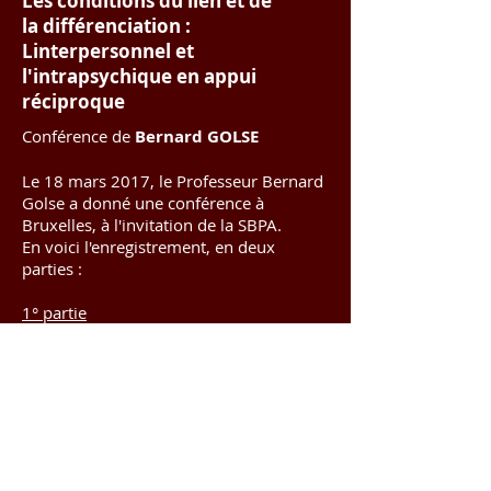
Les conditions du lien et de
la
différenciation :
Linterpersonnel et
l'intrapsychique en appui
réciproque
Conférence de
Bernard GOLSE
Le 18 mars 2017, le Professeur Bernard
Golse a donné une conférence à
Bruxelles, à l'invitation de la SBPA.
En voici l'enregistrement, en deux
parties :
1° partie
2° partie
Bonne écoute.