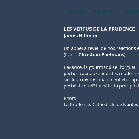
ACCUEIL
À PROPOS
ACTIVI
LES VERTUS DE LA PRUDENCE
James Hillman
Un appel à l’éveil de nos réactions 
(trad. :
Christian Poelmans
)
L’avarice, la gourmandise, l’orgueil, 
péchés capitaux, nous les modernes,
siècles, n’avons finalement été cap
péché. Lequel? La hâte, la précipitat
Photo
La Prudence. Cathédrale de Nantes