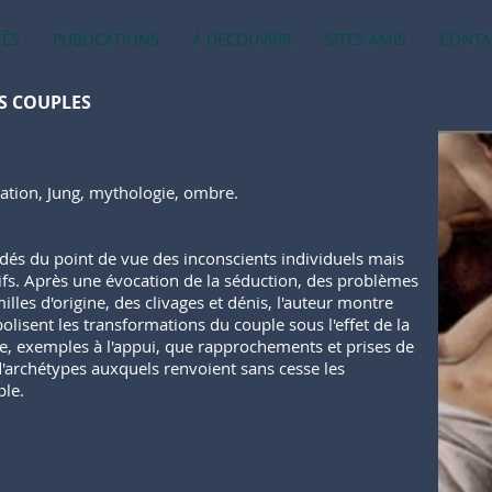
TÉS
PUBLICATIONS
À DECOUVRIR
SITES AMIS
CONTA
ES COUPLES
éation, Jung, mythologie, ombre.
és du point de vue des inconscients individuels mais
ctifs. Après une évocation de la séduction, des problèmes
milles d'origine, des clivages et dénis, l'auteur montre
lisent les transformations du couple sous l'effet de la
ose, exemples à l'appui, que rapprochements et prises de
d'archétypes auxquels renvoient sans cesse les
ple.