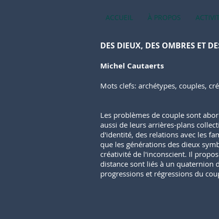
ACCUEIL
À PROPOS
ACTIVI
DES DIEUX, DES OMBRES ET D
Michel Cautaerts
Mots clefs: archétypes, couples, cr
Les problèmes de couple sont abord
aussi de leurs arrières-plans colle
d'identité, des relations avec les fa
que les générations des dieux symbo
créativité de l'inconscient. Il prop
distance sont liés à un quaternion 
progressions et régressions du cou