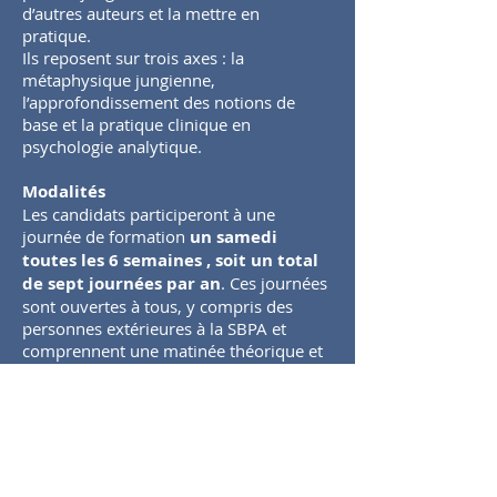
d’autres auteurs et la mettre en
pratique.
Ils reposent sur trois axes : la
métaphysique jungienne,
l’approfondissement des notions de
base et la pratique clinique en
psychologie analytique.
Modalités
Les candidats participeront à une
journée de formation
un samedi
toutes les 6 semaines , soit un total
de sept journées par an
. Ces journées
sont ouvertes à tous, y compris des
personnes extérieures à la SBPA et
comprennent une matinée théorique et
une après-midi de discussions cliniques
réservée aux cliniciens, dont les
candidats.
La formation proposée par la SBPA
consiste en un
processus évolutif