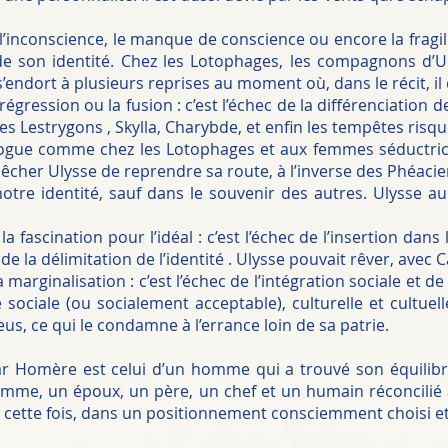
re l’inconscience, le manque de conscience ou encore la fragi
n de son identité. Chez les Lotophages, les compagnons d
’endort à plusieurs reprises au moment où, dans le récit, il d
 régression ou la fusion : c’est l’échec de la différenciation 
les Lestrygons , Skylla, Charybde, et enfin les tempêtes risqu
ogue comme chez les Lotophages et aux femmes séductrices
êcher Ulysse de reprendre sa route, à l’inverse des Phéacien
otre identité, sauf dans le souvenir des autres. Ulysse aur
 la fascination pour l’idéal : c’est l’échec de l’insertion dans
 de la délimitation de l’identité . Ulysse pouvait rêver, avec
 marginalisation : c’est l’échec de l’intégration sociale et de l
 sociale (ou socialement acceptable), culturelle et cultuelle
eus, ce qui le condamne à l’errance loin de sa patrie.
 Homère est celui d’un homme qui a trouvé son équilibre,
mme, un époux, un père, un chef et un humain réconcilié a
ais cette fois, dans un positionnement consciemment choisi 