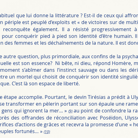
bituel que lui donne la littérature ? Est-il de ceux qui aff
périple est peuplé d’exploits et « de victoires sur de multip
a reconquête également. Il a résisté progressivement 
n pour conquérir pied à pied son identité d’être humain. Il 
 des femmes et les déchaînements de la nature. Il est don
ne autre question, plus primordiale, aux confins de la psyc
quelle est son essence? Ni bête, ni dieu, répond Homère, m
 moment s’abîmer dans l’instinct sauvage ou dans les déri
tre un mortel qui choisit de conquérir son identité singuliè
ue. C’est là son espace de liberté.
e étape accomplie. Pourtant, le devin Tirésias a prédit à Ul
ra se transformer en pèlerin portant sur son épaule une rame, 
es gens qui ignorent la mer… »
au point de confondre la ra
(9)
 après des offrandes de réconciliation avec Poséidon, Ulys
crifices d’actions de grâces et recevra la promesse d’une « h
 peuples fortunés… »
(10)