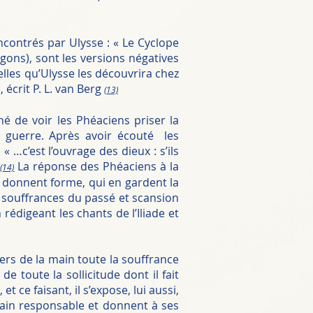
contrés par Ulysse : « Le Cyclope
ygons), sont les versions négatives
elles qu’Ulysse les découvrira chez
écrit P. L. van Berg
(13)
é de voir les Phéaciens priser la
la guerre. Après avoir écouté les
 …c’est l’ouvrage des dieux : s’ils
»
La réponse des Phéaciens à la
(14)
ui donnent forme, qui en gardent la
 souffrances du passé et scansion
édigeant les chants de l’Iliade et
vers de la main toute la souffrance
 toute la sollicitude dont il fait
t ce faisant, il s’expose, lui aussi,
rain responsable et donnent à ses