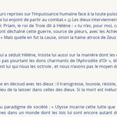
usieurs reprises sur l’impuissance humaine face à la toute-pu
lui enjoint de partir au combat.»
Les dieux interviennen
(3)
: Priam, le roi de Troie dit à Hélène : « tu n’es, pour moi, 
ont déchaîné cette guerre, source de pleurs, avec les Aché
« Mais quelle en fut la cause, sinon la haine atroce de Zeus 
qui a séduit Hélène, insiste lui aussi sur la manière dont le
as pourtant les dons charmants de l’Aphrodite d’Or », dit-il
C’est lui qui nous les octroie , et nous n’avons pas le moyen
 en découd avec les dieux : il transgresse, louvoie, résiste, 
u de la laisser dans celles des dieux. Si la mort est inéluct
paradigme de société : « Ulysse incarne cette lutte que 
s dans un monde dont les lois lui sont encore autant de 