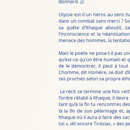
Bonnard.
(7)
Ulysse est-il un héros au sens ha
dans un combat sans merci ? Son 
sa quête d’Ithaque aboutit, s
l’inconscience et la néantisatio
menace des hommes, la tentation
Mais le poète ne pose-t-il pas u
qu’est-ce qu’un être humain et 
de le démontrer, il peut à tout
L’homme, dit Homère, se doit d’ê
ses proches selon sa propre éthiq
Le récit se termine une fois cett
l’ordre rétabli à Ithaque, il dev
tant qu’à la fin tu rencontres d
là la fin de son pèlerinage et,
Ithaque où il aura à faire des sa
toi », dit encore Tirésias, « des