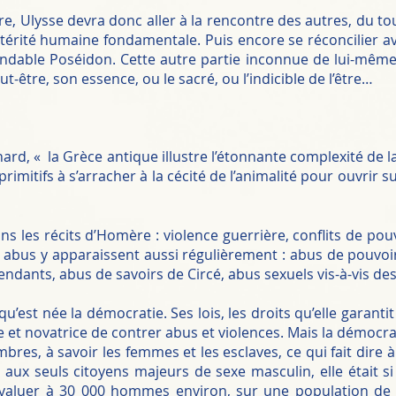
re, Ulysse devra donc aller à la rencontre des autres, du to
ltérité humaine fondamentale. Puis encore se réconcilier ave
nsondable Poséidon. Cette autre partie inconnue de lui-mêm
eut-être, son essence, ou le sacré, ou l’indicible de l’être…
nard, « la Grèce antique illustre l’étonnante complexité de la
primitifs à s’arracher à la cécité de l’animalité pour ouvri
s les récits d’Homère : violence guerrière, conflits de pouv
s abus y apparaissent aussi régulièrement : abus de pouv
endants, abus de savoirs de Circé, abus sexuels vis-à-vis d
u’est née la démocratie. Ses lois, les droits qu’elle garant
 et novatrice de contrer abus et violences. Mais la démocrat
res, à savoir les femmes et les esclaves, ce qui fait dire à
aux seuls citoyens majeurs de sexe masculin, elle était si
évaluer à 30 000 hommes environ, sur une population de