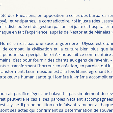
)
é des Phéaciens, en opposition à celles des barbares ren
yé, et Antipathès, le contradictoire, roi injuste (des Lestr
redistribuée et de gestion par un roi juste et hospitalier t
maque en fait l’expérience auprès de Nestor et de Ménélas », 
Homère n’est pas une société guerrière : Ulysse est étonn
 de combat, la civilisation et la culture bien plus que 
pendant son périple, le roi Alkinoos fait ce commentaire : «
umains, c’est pour fournir des chants aux gens de l’avenir. 
hants » transforment l’horreur en création, en paroles qui l
nsforment. Leur musique est à la fois litanie égrenant les
 cette œuvre humanisante qu’Homère lui-même accomplit en r
ourrait paraître léger : ne balaye-t-il pas simplement du re
it peut-être le cas si ses paroles n’étaient accompagnées de
est Ulysse. Il prend position en le faisant ramener à Ithaque, e
 sont ses actes qui confirment sa détermination de souve