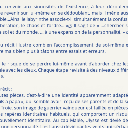
e renvoie aux sinuosités de l’existence, à leur déroul
de revenir sur lui-même en se dédoublant, mais il mène aus
ble…Ainsi le labyrinthe associe-t-il simultanément la confusi
ibération, le chaos et l’ordre… »
Il s’agit de « …chercher s
(1)
soi et du monde, … à une expansion de la personnalité. »
(
du récit illustre combien l’accomplissement de soi-même es
e mais bien plus à tâtons entre essais et erreurs.
 le risque de se perdre lui-même avant d’aborder chez le
e avec les dieux. Chaque étape revisite à des niveaux différ
le.
écit :
utes pièces, c’est-à-dire une identité apparemment adapt
fils à papa », qui semble avoir reçu de ses parents et de la 
 Troie, son image de guerrier vainqueur est taillée en pièces
es repères identitaires habituels, qui comportent un ris
ouvellement identitaire. Au cap Malée, Ulysse est dévié d
 une personnalité. Il est aussi dévié par les vents qui s’échap