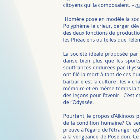
citoyens qui la composaient. »
(12
Homère pose en modèle la sociét
Polyphème le crieur, berger dévo
des deux fonctions de production 
les Phéaciens ou telles que Télé
La société idéale proposée par 
danse bien plus que les sports
souffrances endurées par Ulysse 
ont filé la mort à tant de ces h
barbarie est la culture : les « c
mémoire et en même temps la tra
des leçons pour l’avenir. C’est
de l’Odyssée.
Pourtant, le propos d’Alkinoos p
de la condition humaine? Ce sera
preuve à l’égard de l’étranger qu’
à la vengeance de Poséidon. Ce