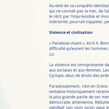
Au-delà de sa conquête identitai
qui ne connaît pas la mer, de l’a
le récit par l’imprévisible et i
intériorité, pourrait s’appeler, p
Violence et civilisation
« Paradoxe vivant », écrit A. Bon
difficulté qu’eurent les hommes 
(11)
La violence est omniprésente dan
aux esclaves et aux femmes. Le
Cyclope, abus de droits des prét
Paradoxalement, c’est en Grèce q
tentative historiquement récente
la plus grande partie de ses memb
démocratie athénienne. Réduite 
signifiait son nom qu’on peut 