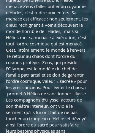
Furieux de l’offense subie, Hélios
menace Zeus d’aller briller au royaume
d’Hadès, c’est-à-dire aux enfers. Sa
menace est efficace : non seulement, les
dieux rechignent à voir à découvert le
monde horrible de l’Hadès, mais si
Hélios met sa menace à exécution, c’est
tout l’ordre cosmique qui est menacé.
C’est, littéralement, le monde à l’envers,
le retour au chaos dont l’ordre du
cosmos protège. Zeus, qui préside
l’Olympe, est le modèle du chef de
famille patriarcal et se doit de garantir
l’ordre cosmique, valeur « sacrée » pour
les grecs anciens. Pour éviter le chaos, il
promet à Hélios de sanctionner Ulysse.
Les compagnons d’Ulysse, acteurs de
son théâtre intérieur, ont violé le
serment qu’ils lui ont fait de ne pas
toucher au troupeau d’Hélios et dévoyé
ainsi l’ordre du sacré pour satisfaire
leurs besoins physiques sans