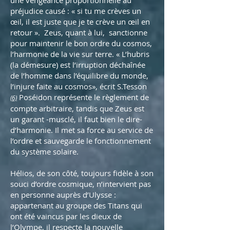
une vengeance proportionnelle au
préjudice causé : « si tu me crèves un
œil, il est juste que je te crève un œil en
retour ». Zeus, quant à lui, sanctionne
pour maintenir le bon ordre du cosmos,
l’harmonie de la vie sur terre. « L’hubris
(la démesure) est l’irruption déchaînée
de l’homme dans l’équilibre du monde,
l’injure faite au cosmos», écrit S.Tesson
Poséidon représente le règlement de
(6)
compte arbitraire, tandis que Zeus est
un garant -musclé, il faut bien le dire-
d’harmonie. Il met sa force au service de
l’ordre et sauvegarde le fonctionnement
du système solaire.
Hélios, de son côté, toujours fidèle à son
souci d’ordre cosmique, n’intervient pas
en personne auprès d’Ulysse :
appartenant au groupe des Titans qui
ont été vaincus par les dieux de
l’Olympe, il respecte la nouvelle