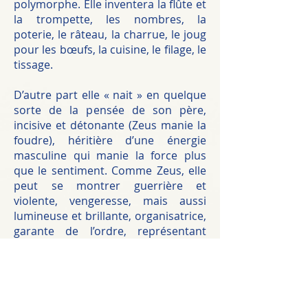
polymorphe. Elle inventera la flûte et
la trompette, les nombres, la
poterie, le râteau, la charrue, le joug
pour les bœufs, la cuisine, le filage, le
tissage.
D’autre part elle « nait » en quelque
sorte de la pensée de son père,
incisive et détonante (Zeus manie la
foudre), héritière d’une énergie
masculine qui manie la force plus
que le sentiment. Comme Zeus, elle
peut se montrer guerrière et
violente, vengeresse, mais aussi
lumineuse et brillante, organisatrice,
garante de l’ordre, représentant
divers aspects du masculin. On la
verra soutenir des guerriers
impitoyables pendant la guerre de
Troie, comme en témoigne ce
passage : « …sur les épaules