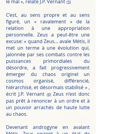
le mal », relate J.P. Vernant
(5)
C’est, au sens propre et au sens
figuré, un « ravalement » de la
relation à une appropriation
personnelle. Zeus a peut-être une
excuse: « quand Zeus… avale Métis, il
met un terme à une évolution qui,
jalonnée par ses combats contre les
puissances primordiales du
désordre, a fait progressivement
émerger du chaos originel un
cosmos organisé, différencié,
hiérarchisé, et désormais stabilisé » ,
écrit J.P. Vernant
Zeus n’est donc
(6)
pas prêt à renoncer à un ordre et à
un pouvoir arrachés de haute lutte
au chaos.
Devenant androgyne en avalant
Métis, Zeus revient à un état de