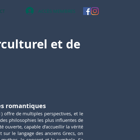
ACCÈS MEMBRES
CT
rculturel et de
des romantiques
 offre de multiples perspectives, et le
 des philosophies les plus influentes de
 ouverte, capable d’accueillir la vérité
nt sur le langage des anciens Grecs, on
e mythos, le concept et le symbole. Sa