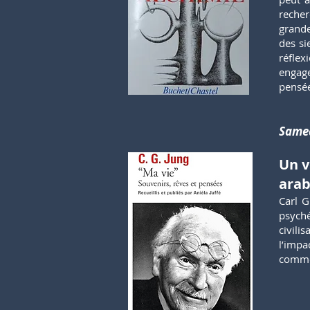
recher
grande
des si
réflex
engage
pensée
Samed
Un v
ara
Carl G
psyché
civili
l’impa
comme 