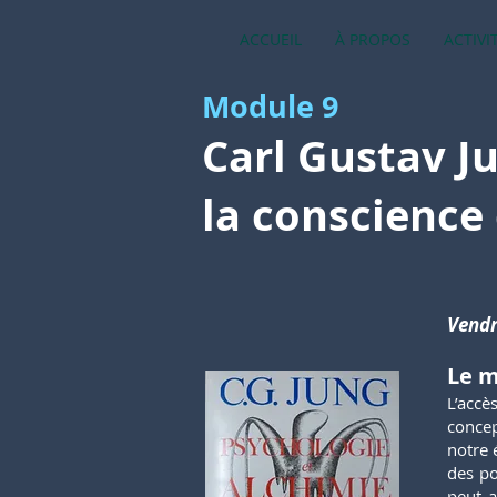
ACCUEIL
À PROPOS
ACTIVI
Module 9
Carl Gustav Ju
la conscience
Vendr
Le m
L’accè
concep
notre 
des po
peut a