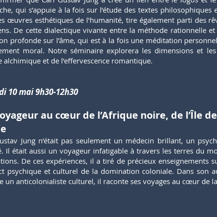
che, qui s’appuie à la fois sur l’étude des textes philosophiques 
s œuvres esthétiques de l’humanité, tire également parti des rêv
ens. De cette dialectique vivante entre la méthode rationnelle et l
ion profonde sur l’âme, qui est à la fois une méditation personn
ment moral. Notre séminaire explorera les dimensions et les 
 alchimique et de l’effervescence romantique.
i 10 mai 9h30-12h30
oyageur au cœur de l’Afrique noire, de l’Île de
be
ustav Jung n’était pas seulement un médecin brillant, un psych
. Il était aussi un voyageur infatigable à travers les terres du m
sations. De ces expériences, il a tiré de précieux enseignements s
ct psychique et culturel de la domination coloniale. Dans son au
un anticolonialiste culturel, il raconte ses voyages au cœur de l