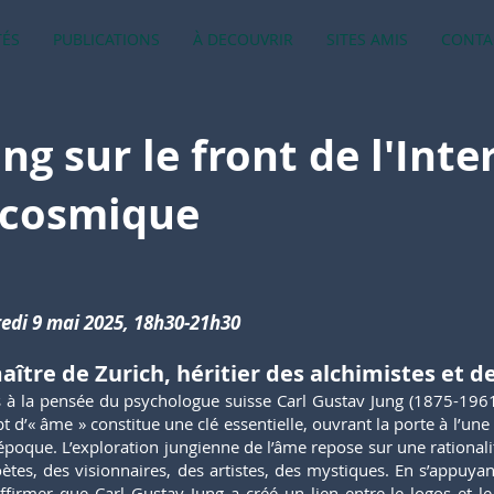
TÉS
PUBLICATIONS
À DECOUVRIR
SITES AMIS
CONTA
ng sur le front de l'Inte
 cosmique
edi 9 mai 2025, 18h30-21h30
aître de Zurich, héritier des alchimistes et 
s à la pensée du psychologue suisse Carl Gustav Jung (1875-1961)
t d’« âme » constitue une clé essentielle, ouvrant la porte à l’une
époque. L’exploration jungienne de l’âme repose sur une rationalité
ètes, des visionnaires, des artistes, des mystiques. En s’appuya
ffirmer que Carl Gustav Jung a créé un lien entre le logos et l