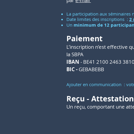
par
e-mail
La participation aux séminaires n
Date limites des inscriptions :
2
Un
minimum de 12 participan
Paiement
L’inscription n’est effective 
la SBPA
IBAN
- BE41 2100 2463 381
BIC -
GEBABEBB
Ajouter en communication : votr
Reçu - Attestatio
Un reçu, comportant une attes