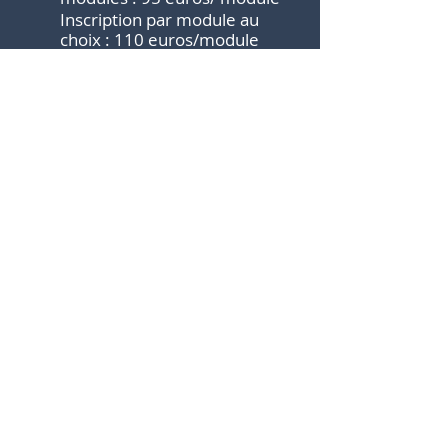
Inscription par module au
choix : 110 euros/module
Il est possible de faire l’acquisition
de l'enregistrement vidéo des
séminaires, aux mêmes conditions
tarifaires, si vous ne pouvez pas
être présent à la date proposée.
Inscription
par
e-mail
La participation aux séminaires
nécessite une inscription
préalable.
Date limites des inscriptions :
28
février 2025
Un
minimum de 12
participants
est requis pour que
le séminaire ait lieu ; dans le cas