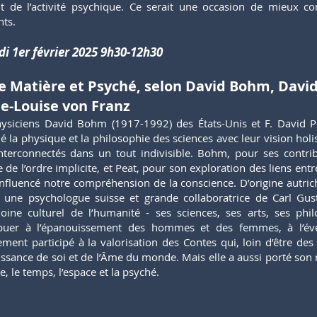
it de l’activité psychique. Ce serait une occasion de mieux 
ts.
i 1er février 2025 9h30-12h30
e Matière et Psyché, selon David Bohm, David
e-Louise von Franz
hysiciens David Bohm (1917-1992) des États-Unis et F. David
 la physique et la philosophie des sciences avec leur vision holis
nterconnectés dans un tout indivisible. Bohm, pour ses contri
e de l’ordre implicite, et Peat, pour son exploration des liens entr
nfluencé notre compréhension de la conscience. D’origine autri
 une psychologue suisse et grande collaboratrice de Carl Gus
oine culturel de l’humanité - ses sciences, ses arts, ses phil
ibuer à l’épanouissement des hommes et des femmes, à l’évei
ment participé à la valorisation des Contes qui, loin d’être de
ssance de soi et de l’Âme du monde. Mais elle a aussi porté son r
e, le temps, l’espace et la psyché.