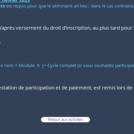
 j
a
nvier 2025
ts
est requis pour que le séminaire ait lieu ; dans le cas contraire,
qu’après versement du droit d’inscription, au plus tard pour
0
re nom + Module 6 [+ Cycle complet (si vous souhaitez
participe
n
tation de participation et de paiement, est remis lors de l
Retour aux activités