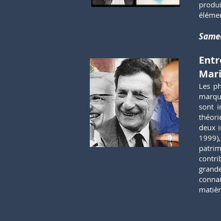
produ
élémen
Samed
Entr
Mari
Les p
marqué
sont i
théori
deux i
1999),
patrim
contr
grande
connai
matièr