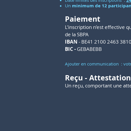
Date limites des inscriptions :
24
Un
minimum de 12 participan
Paiement
L’inscription n’est effective 
de la SBPA
IBAN
- BE41 2100 2463 381
BIC -
GEBABEBB
Ajouter en communication : vot
Reçu - Attestatio
Un reçu, comportant une attes