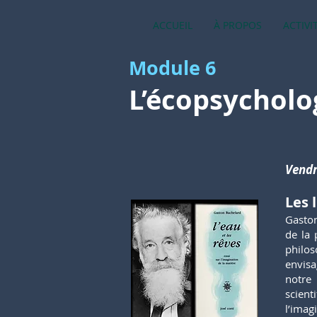
ACCUEIL
À PROPOS
ACTIVI
Module 6
L’écopsycholo
Vendr
Les 
Gaston
de la 
philos
envisa
notre
scient
l’imag