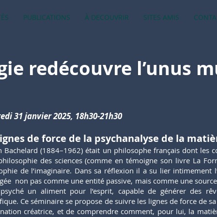
TÉS
PUBLICATIONS
À DECOUVRIR
SITES AMIS
CONTA
gie redécouvre l’unus 
edi 31 janvier 2025, 18h30-21h30
lignes de force de la psychanalyse de la mati
 Bachelard (1884–1962) était un philosophe français dont les 
philosophie des sciences (comme en témoigne son livre La Format
ophie de l’imaginaire. Dans sa réflexion il a su lier intimement l’
gée non pas comme une entité passive, mais comme une source d
 psyché un aliment pour l’esprit, capable de générer des rêv
ifique. Ce séminaire se propose de suivre les lignes de force de sa 
ination créatrice, et de comprendre comment, pour lui, la matière