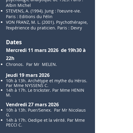
Albin Michel
STEVENS, A. (1994). Jung : l'oeuvre-vie.
Paris :
Editions
du Félin
VON FRANZ, M. L. (2001). Psychothérapie,
l’expérience du praticien. Paris : Devry
Dates
Me
r
credi 11 mars 2026
de 19h30 à
22h
Chronos. Par Mr MELEN.
Jeu
di 19
mars
2026
10h à 13h. Archétype et mythe du Héros.
Par
Mme
NYSSENS C
.
14h à 17h. Le trickster. Par Mme HENIN
M.
Vendredi 27 mars 2026
10h à 13h. Puer/Senex. Par Mr
Nicolaus
G.
14h à 17h. Oedipe et la vérité. Par Mme
PECCI C.