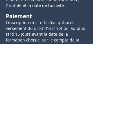
l’intitulé et la date de l'activité
Paiement
L’inscription n’est effective qu’après
versement du droit d’inscription, au plus
tard 15 jours avant la date de la
formation choisie, sur le compte de la
SBPA
IBAN
- BE41
2100 2463 3810
BIC -
GEBABEBB
En mentionnant votre nom, l’intitulé et la
date de la formation
Reçu - Attestation -
Accréditation
Un reçu, comportant une attestation de
participation, est remis lors de l'activité.
En cas d'absence, il sera envoyé sur
demande adressée au secrétariat de la
SBPA.
Les médecins peuvent demander