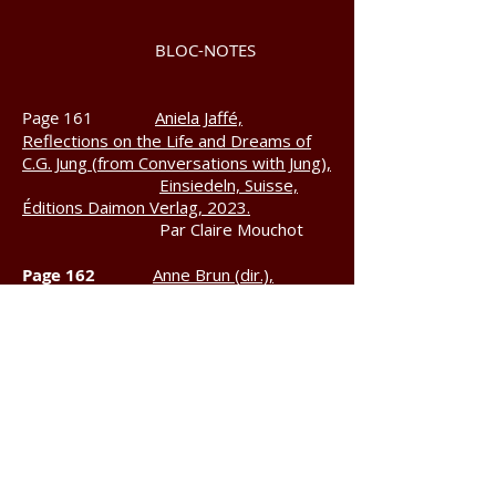
BLOC-NOTES
Page 161
Aniela Jaffé,
Reflections on the Life and Dreams of
C.G. Jung (from Conversations with Jung),
Einsiedeln, Suisse,
Éditions Daimon Verlag, 2023.
Par
Claire Mouchot
Page 162
Anne Brun (dir.),
Cliniques de la destructivité, Paris,
Éditions In Press, 2025.
Par Véronique
Bouhafs-Blanchard
Page 164
Aurélie Choné, Jung et
la nature, vers une écologie de l’âme,
Genève, Éditions Labor et Fides
,
collection « Fondations