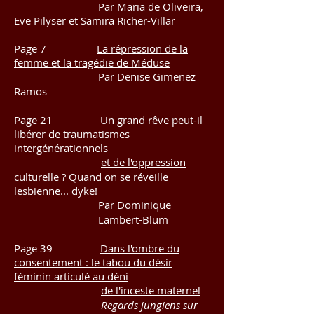
P
ar Maria de Oliveira,
Eve Pilyser et Samira Richer-Villar
Page 7
La répression de la
femme et la tragédie de Méduse
Par Denise Gimenez
Ramos
Page 21
Un grand rêve peut-il
libérer de traumatismes
intergénérationnels
et de l'oppression
culturelle ?
Quand on se réveille
lesbienne... dyke!
Par Dominique
Lambert-Blum
Page 39
Dans l'ombre du
consentement : le tabou du désir
féminin articulé au déni
de l'inceste maternel
Regards jungiens sur