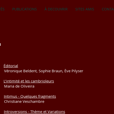
TÉS
PUBLICATIONS
À DECOUVRIR
SITES AMIS
CONTA
1
5
Éditorial
Beldent, Sophie Braun, Ève Pilyser
9
L’intimité et les cambrioleurs
e Oliveira
9
Intimus - Quelques fragments
ne Veschambre
5
Introversions - Thème et Variations