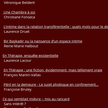
ue Beldent
7
Une Chambre à soi
ane Fonseca
7
L’intime dans la relation transférentielle : quels mots pour le di
ce Druet
9
Bir Başkadir ou la naissance d’un espace intime
arie Halbout
3
En Thérapie, enquête existentielle
ce Lacour
5
En Thérapie : une fiction, évidemment, mais tellement vraie
 Martin-Vallas
9
Péril en la demeure - Le sujet phobique en confinement...
se Bruley
9
Ce qui semblait mièvre – mis au rancard
térêt ?