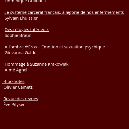
ue Guilbault
7
Le système carcéral français, allégorie de nos enfermements
 Lhuissier
5.
Des réfugiés intérieurs
e Braun
35
À l’ombre d’Éros – Émotion et sexuation psychique
na Galdo
51
Hommage à Suzanne Krakowiak
Agnel
3
Bloc-notes
r Cametz
5
Revue des revues
lyser