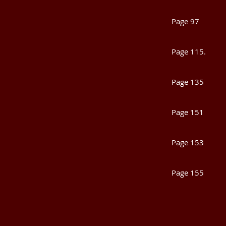
Dominiq
Page 9
Sylvain
Page 11
Sophi
Page 1
Giovan
Page 1
Aimé 
Page 15
Olivie
Page 15
Ève Pi