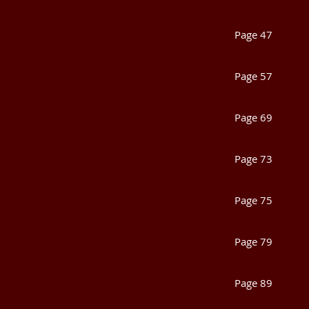
Véroniq
Page 4
Christi
Page 5
Lauren
Page 6
Reine-M
Page 7
Lauren
Page 7
François
Page 7
Françoi
Page 8
Sans In