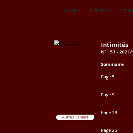
ACCUEIL
À PROPOS
ACTIVI
Intimités
N° 153 - 2021/
Sommaire
Page 
Véronique 
Page 
Maria d
Page 1
Autres Cahiers
Christia
Page 2