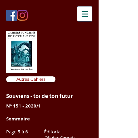
Autres Cahiers
Souviens - toi de ton futur
N°
151 - 2020
/1
Sommaire
Page 5 à 6
Éditorial
Olivier Cametz