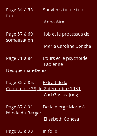
Page 54 à 55
Souviens-toi de ton
futur
Anna Aïm
Page 57 à 69
Job et le processus de
somatisation
Maria Carolina Concha
Page 71 à 84
L’ours et le psychoïde
Fabienne
Neuquelman-Denis
Page 85 à 85.
Extrait de la
Conférence 29, le 2 décembre 1931
Carl Gustav Jung
Page 87 à 91
De la Vierge Marie à
l’étoile du Berger
Élisabeth Conesa
Page 93 à 98
In folio