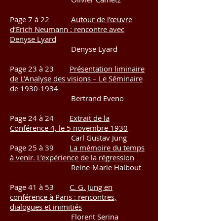
Page 7 à 22
Autour de l’œuvre
d’Erich Neumann : rencontre avec
Denyse Lyard
Denyse Lyard
Page 23 à 23
Présentation liminaire
de L’Analyse des visions – Le Séminaire
de 1930-1934
Bertrand Eveno
Page 24 à 24
Extrait de la
Conférence 4, le 5 novembre 1930
Carl Gustav Jung
Page 25 à 39
La mémoire du temps
à venir. L’expérience de la régression
Reine-Marie Halbout
Page 41 à 53
C. G. Jung en
conférence à Paris : rencontres,
dialogues et inimitiés
Florent Serina