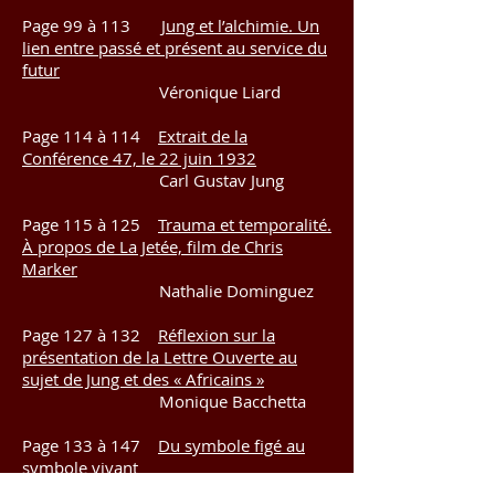
Page 99 à 113
Jung et l’alchimie. Un
lien entre passé et présent au service du
futur
Véronique Liard
Page 114 à 114
Extrait de la
Conférence 47, le 22 juin 1932
Carl Gustav Jung
Page 115 à 125
Trauma et temporalité.
À propos de La Jetée, film de Chris
Marker
Nathalie Dominguez
Page 127 à 132
Réflexion sur la
présentation de la Lettre Ouverte au
sujet de Jung et des « Africains »
Monique Bacchetta
Page 133 à 147
Du symbole figé au
symbole vivant
Nathalie Diaz-