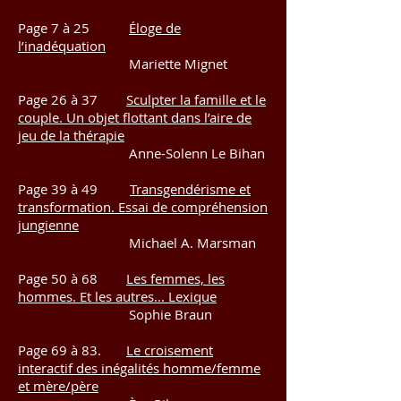
Page 7 à 25
Éloge de
l’inadéquation
Mariette Mignet
Page 26 à 37
Sculpter la famille et le
couple. Un objet flottant dans l’aire de
jeu de la thérapie
Anne-Solenn Le Bihan
Page 39 à 49
Transgendérisme et
transformation. Essai de compréhension
jungienne
Michael A. Marsman
Page 50 à 68
Les femmes, les
hommes. Et les autres… Lexique
Sophie Braun
Page 69 à 83.
Le croisement
interactif des inégalités homme/femme
et mère/père