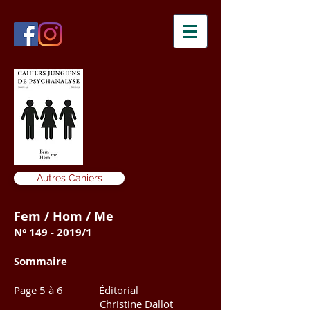
Autres Cahiers
Fem / Hom / Me
N°
149 - 2019
/1
Sommaire
Page
5 à 6
Éditorial
Christine Dallot