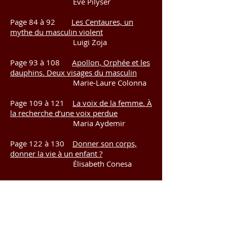
Ève Pilyser
Page 84 à 92
Les Centaures, un
mythe du masculin violent
Luigi Zoja
Page 93 à 108
Apollon, Orphée et les
dauphins. Deux visages du masculin
Marie-Laure Colonna
Page 109 à 121
La voix de la femme. À
la recherche d’une voix perdue
Maria Aydemir
Page 122 à 130
Donner son corps,
donner la vie à un enfant ?
Élisabeth Conesa
Page 131 à 139
La Forme de l’eau -
The Shape of Water. Film de Guillermo
Del Toro
Corinne Paillard